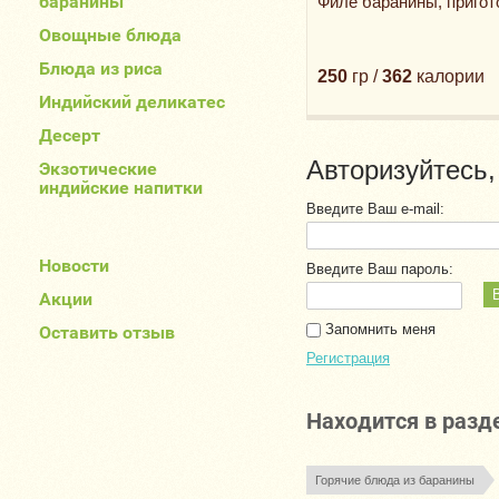
баранины
Филе баранины, пригот
Овощные блюда
Блюда из риса
250
гр /
362
калории
Индийский деликатес
Десерт
Авторизуйтесь,
Экзотические
индийские напитки
Введите Ваш e-mail:
Новости
Введите Ваш пароль:
Акции
Запомнить меня
Оставить отзыв
Регистрация
Находится в разд
Горячие блюда из баранины